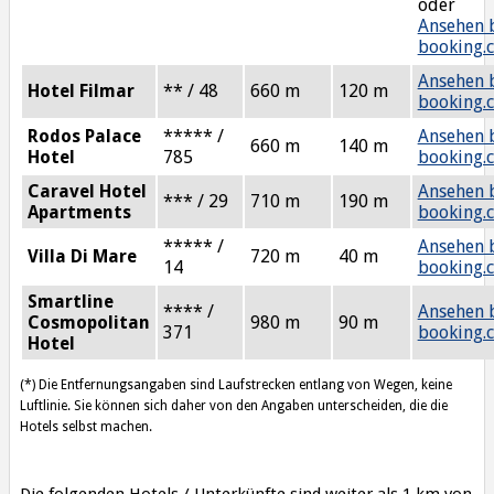
oder
Ansehen 
booking.
Ansehen 
Hotel Filmar
** / 48
660 m
120 m
booking.
Rodos Palace
***** /
Ansehen 
660 m
140 m
Hotel
785
booking.
Caravel Hotel
Ansehen 
*** / 29
710 m
190 m
Apartments
booking.
***** /
Ansehen 
Villa Di Mare
720 m
40 m
14
booking.
Smartline
**** /
Ansehen 
Cosmopolitan
980 m
90 m
371
booking.
Hotel
(*) Die Entfernungsangaben sind Laufstrecken entlang von Wegen, keine
Luftlinie. Sie können sich daher von den Angaben unterscheiden, die die
Hotels selbst machen.
Die folgenden Hotels / Unterkünfte sind weiter als 1 km von