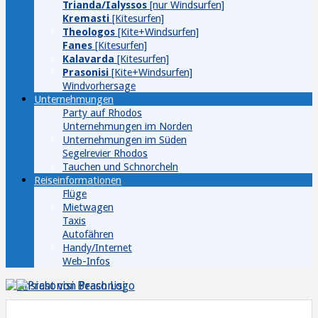
Trianda/Ialyssos
[nur Windsurfen]
Kremasti
[Kitesurfen]
Theologos
[Kite+Windsurfen]
Fanes
[Kitesurfen]
Kalavarda
[Kitesurfen]
Prasonisi
[Kite+Windsurfen]
Windvorhersage
Unternehmungen
Party auf Rhodos
Unternehmungen im Norden
Unternehmungen im Süden
Segelrevier Rhodos
Tauchen und Schnorcheln
Reiseinformationen
Flüge
Mietwagen
Taxis
Autofähren
Handy/Internet
Web-Infos