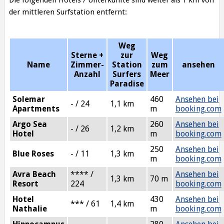
der mittleren Surfstation entfernt:
Weg
Sterne +
zur
Weg
Name
Zimmer-
Station
zum
ansehen
Anzahl
Surfers
Meer
Paradise
Solemar
460
Ansehen bei
- / 24
1,1 km
Apartments
m
booking.com
Argo Sea
260
Ansehen bei
- / 26
1,2 km
Hotel
m
booking.com
250
Ansehen bei
Blue Roses
- / 11
1,3 km
m
booking.com
Avra Beach
**** /
Ansehen bei
1,3 km
70 m
Resort
224
booking.com
Hotel
430
Ansehen bei
*** / 61
1,4 km
Nathalie
m
booking.com