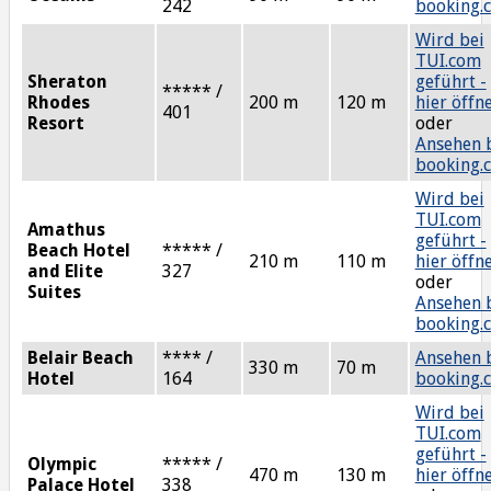
242
booking.
Wird bei
TUI.com
Sheraton
geführt -
***** /
Rhodes
200 m
120 m
hier öffn
401
Resort
oder
Ansehen 
booking.
Wird bei
TUI.com
Amathus
geführt -
Beach Hotel
***** /
210 m
110 m
hier öffn
and Elite
327
oder
Suites
Ansehen 
booking.
Belair Beach
**** /
Ansehen 
330 m
70 m
Hotel
164
booking.
Wird bei
TUI.com
geführt -
Olympic
***** /
470 m
130 m
hier öffn
Palace Hotel
338