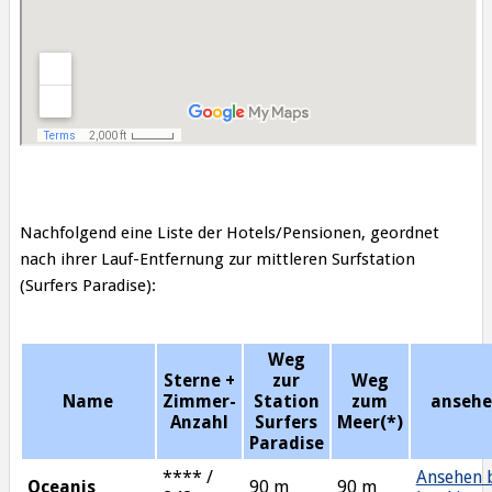
Nachfolgend eine Liste der Hotels/Pensionen, geordnet
nach ihrer Lauf-Entfernung zur mittleren Surfstation
(Surfers Paradise):
Weg
Sterne +
zur
Weg
Name
Zimmer-
Station
zum
anseh
Anzahl
Surfers
Meer(*)
Paradise
**** /
Ansehen 
Oceanis
90 m
90 m