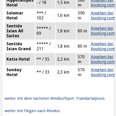
Hippocampus
280
Ansehen bei
- / 18
1,5 km
Hotel
m
booking.com
Solemar
*** /
390
Ansehen bei
1,6 km
Hotel
102
m
booking.com
Sentido
***** /
Ansehen bei
Ixian All
1,8 km
80 m
69
booking.com
Suites
Sentido
***** /
Ansehen bei
1,8 km
80 m
Ixian Grand
211
booking.com
570
Ansehen bei
Katia Hotel
** / 55
2,2 km
m
booking.com
Sunday
570
Ansehen bei
** / 33
2,3 km
Hotel
m
booking.com
weiter mit dem nächsten Windsurfspot: Trianda/Ialyssos
weiter mit Flügen nach Rhodos